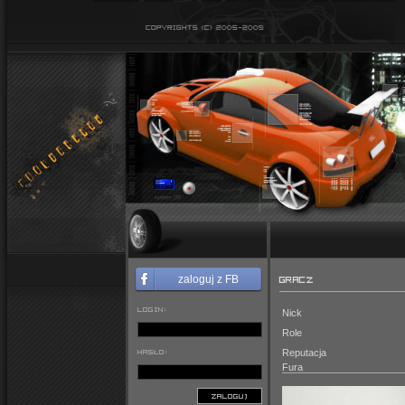
GRACZ
zaloguj z FB
LOGIN:
Nick
Role
HASŁO:
Reputacja
Fura
ZALOGUJ