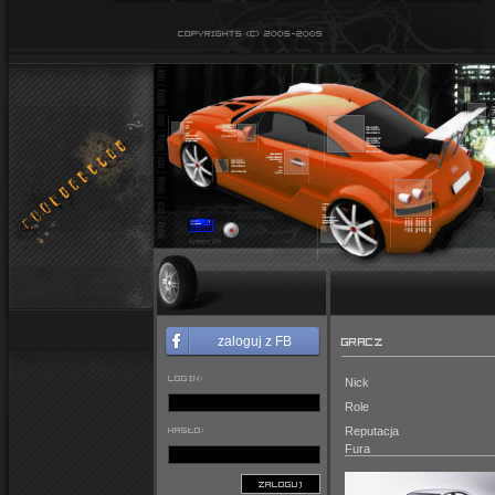
GRACZ
zaloguj z FB
LOGIN:
Nick
Role
HASŁO:
Reputacja
Fura
ZALOGUJ