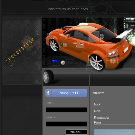
GRACZ
zaloguj z FB
LOGIN:
Nick
Role
HASŁO:
Reputacja
Fura
ZALOGUJ