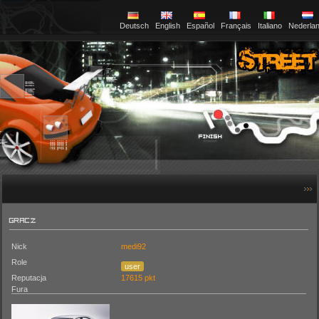
Deutsch
English
Español
Français
Italiano
Nederla
GRACZ
Nick
medi92
Role
user
Reputacja
17615 pkt
Fura