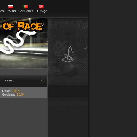
nds
Polski
Português
Türkçe
CZAS:
Dzień:
2114
Godzina:
23:04