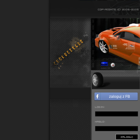
zaloguj z FB
LOGIN:
HASŁO:
ZALOGUJ