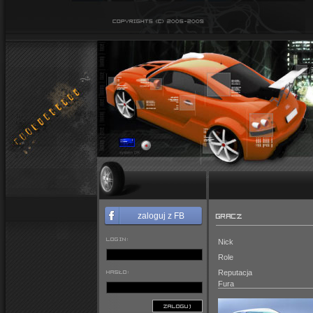
GRACZ
zaloguj z FB
LOGIN:
Nick
Role
HASŁO:
Reputacja
Fura
ZALOGUJ