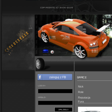
GRACZ
zaloguj z FB
LOGIN:
Nick
Role
HASŁO:
Reputacja
Fura
ZALOGUJ