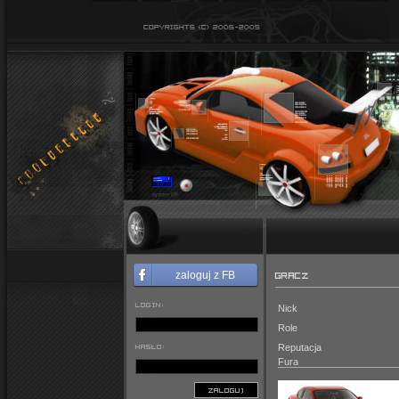
GRACZ
zaloguj z FB
LOGIN:
Nick
Role
HASŁO:
Reputacja
Fura
ZALOGUJ