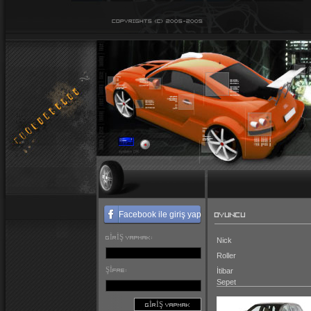
OYUNCU
Facebook ile giriş yap
GIRIŞ YAPMAK:
Nick
Roller
ŞIFRE:
İtibar
Sepet
GIRIŞ YAPMAK