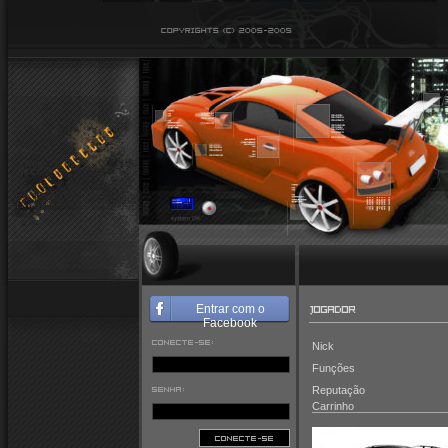
JOGADOR
Entrar com o
Facebook
CONECTE-SE:
Nick
Funções
SENHA:
Reputação
Carrinho
CONECTE-SE