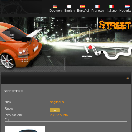
Deutsch
English
Español
Français
Italiano
Nederla
GIOCATORE
Nick
sagitarius1
Ruolo
user
Reputazione
23832 punto
Fura