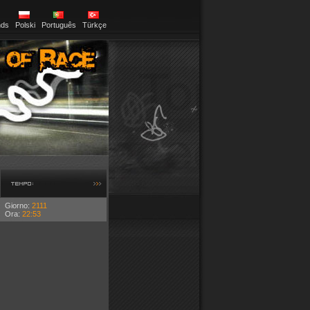
nds
Polski
Português
Türkçe
TEMPO:
Giorno:
2111
Ora:
22:53