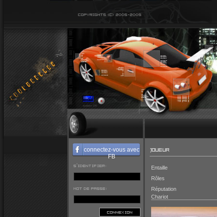
JOUEUR
connectez-vous avec
FB
S'IDENTIFIER:
Entaille
Rôles
MOT DE PASSE:
Réputation
Chariot
CONNEXION