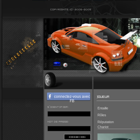
JOUEUR
connectez-vous avec
FB
S'IDENTIFIER:
Entaille
Rôles
MOT DE PASSE:
Réputation
Chariot
CONNEXION